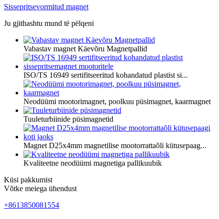
Sissepritsevormitud magnet
Ju gjithashtu mund të pëlqeni
Vabastav magnet Käevõru Magnetpallid
ISO/TS 16949 sertifitseeritud kohandatud plastist si...
Neodüümi mootorimagnet, poolkuu püsimagnet, kaarmagnet
Tuuleturbiinide püsimagnetid
Magnet D25x4mm magnetilise mootorrattaõli kütusepaag...
Kvaliteetne neodüümi magnetiga pallikuubik
Küsi pakkumist
Võtke meiega ühendust
+8613850081554