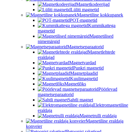
Magnetkodeerijad
Lüliti magnetid
Magnetiline kokkupanek
POT-magnetid
Kummikattega
magnetid
Magnetilised
nimemärgid
Magnetseparaatorid
Magnetlehtede
eraldajad
Magnetvardad
Punkri magnetid
Magnetplaadid
Kuulimagnetid
Magnetlõks
Pöörlevad
magnetseparaatorid
Sahtli magnet
Elektromagnetiline
eraldaja
Magnetrulli eraldaja
Magnetiline eraldaja
konveier
Betoonist raketised