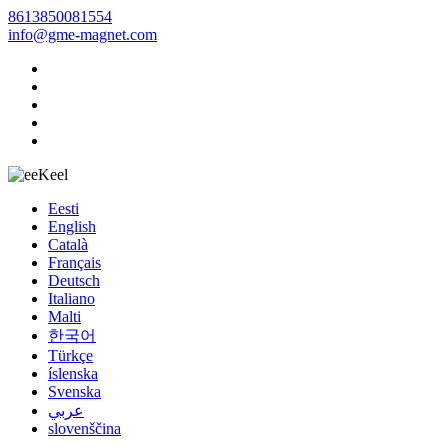
8613850081554
info@gme-magnet.com
Keel
Eesti
English
Català
Français
Deutsch
Italiano
Malti
한국어
Türkçe
íslenska
Svenska
عربي
slovenščina