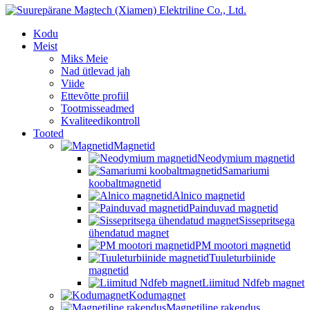
Kodu
Meist
Miks Meie
Nad ütlevad jah
Viide
Ettevõtte profiil
Tootmisseadmed
Kvaliteedikontroll
Tooted
Magnetid
Neodymium magnetid
Samariumi
koobaltmagnetid
Alnico magnetid
Painduvad magnetid
Sissepritsega
ühendatud magnet
PM mootori magnetid
Tuuleturbiinide
magnetid
Liimitud Ndfeb magnet
Kodumagnet
Magnetiline rakendus