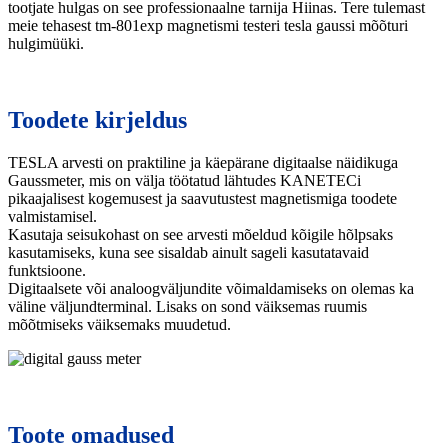
tootjate hulgas on see professionaalne tarnija Hiinas. Tere tulemast
meie tehasest tm-801exp magnetismi testeri tesla gaussi mõõturi
hulgimüüki.
Toodete kirjeldus
TESLA arvesti on praktiline ja käepärane digitaalse näidikuga
Gaussmeter, mis on välja töötatud lähtudes KANETECi
pikaajalisest kogemusest ja saavutustest magnetismiga toodete
valmistamisel.
Kasutaja seisukohast on see arvesti mõeldud kõigile hõlpsaks
kasutamiseks, kuna see sisaldab ainult sageli kasutatavaid
funktsioone.
Digitaalsete või analoogväljundite võimaldamiseks on olemas ka
väline väljundterminal. Lisaks on sond väiksemas ruumis
mõõtmiseks väiksemaks muudetud.
Toote omadused