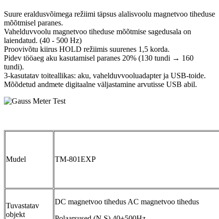
Suure eraldusvõimega režiimi täpsus alalisvoolu magnetvoo tiheduse
mõõtmisel paranes.
Vahelduvvoolu magnetvoo tiheduse mõõtmise sagedusala on
laiendatud. (40 - 500 Hz)
Proovivõtu kiirus HOLD režiimis suurenes 1,5 korda.
Pidev tööaeg aku kasutamisel paranes 20% (130 tundi → 160
tundi).
3-kasutatav toiteallikas: aku, vahelduvvooluadapter ja USB-toide.
Mõõdetud andmete digitaalne väljastamine arvutisse USB abil.
Mudel
TM-801EXP
DC magnetvoo tihedus AC magnetvoo tihedus
Tuvastatav
objekt
Polaarsused (N,S) 40+500Hz