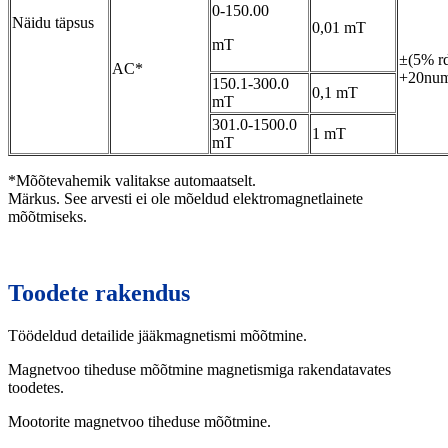
0-150.00
Näidu täpsus
0,01 mT
mT
±(5% r
AC*
+20num
150.1-300.0
0,1 mT
mT
301.0-1500.0
1 mT
mT
*Mõõtevahemik valitakse automaatselt.
Märkus. See arvesti ei ole mõeldud elektromagnetlainete
mõõtmiseks.
Toodete rakendus
Töödeldud detailide jääkmagnetismi mõõtmine.
Magnetvoo tiheduse mõõtmine magnetismiga rakendatavates
toodetes.
Mootorite magnetvoo tiheduse mõõtmine.