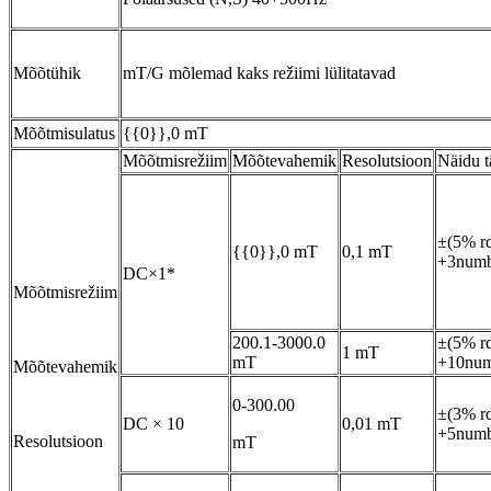
Mõõtühik
mT/G mõlemad kaks režiimi lülitatavad
Mõõtmisulatus
{{0}},0 mT
Mõõtmisrežiim
Mõõtevahemik
Resolutsioon
Näidu t
±(5% r
{{0}},0 mT
0,1 mT
+3numbr
DC×1*
Mõõtmisrežiim
200.1-3000.0
±(5% r
1 mT
mT
+10num
Mõõtevahemik
0-300.00
±(3% r
DC × 10
0,01 mT
+5numbr
Resolutsioon
mT