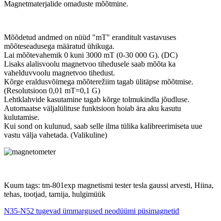
Magnetmaterjalide omaduste mõõtmine.
Mõõdetud andmed on nüüd "mT" eranditult vastavuses
mõõteseadusega määratud ühikuga.
Lai mõõtevahemik 0 kuni 3000 mT (0-30 000 G). (DC)
Lisaks alalisvoolu magnetvoo tihedusele saab mõõta ka
vahelduvvoolu magnetvoo tihedust.
Kõrge eraldusvõimega mõõterežiim tagab ülitäpse mõõtmise.
(Resolutsioon 0,01 mT=0,1 G)
Lehtklahvide kasutamine tagab kõrge tolmukindla jõudluse.
Automaatse väljalülituse funktsioon hoiab ära aku kasutu
kulutamise.
Kui sond on kulunud, saab selle ilma tülika kalibreerimiseta uue
vastu välja vahetada. (Valikuline)
Kuum tags: tm-801exp magnetismi tester tesla gaussi arvesti, Hiina,
tehas, tootjad, tarnija, hulgimüük
N35-N52 tugevad ümmargused neodüümi püsimagnetid