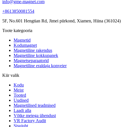
info@gme-magnet.com
+8613850081554
5F, No.601 Hengtian Rd, Jimei piirkond, Xiamen, Hiina (361024)
Toote kategooria
Magnetid
Kodumagnet
Magnetiline rakendus
Magnetiline kokkupanek
Magnetseparaatorid
Magnetiline eraldaja konveier
Kiir valik
Kodu
Meist
Tooted
Uudised
Magnetilised teadmised
Laadi alla
Võtke meiega ühendust
VR Factory Audit
Sisujuht