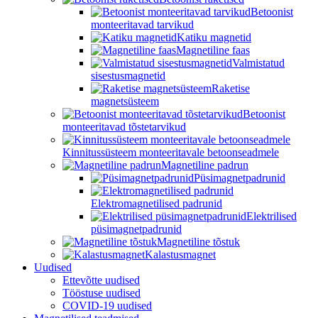
Betoonist
monteeritavad tarvikud
Katiku magnetid
Magnetiline faas
Valmistatud
sisestusmagnetid
Raketise
magnetsüsteem
Betoonist
monteeritavad tõstetarvikud
Kinnitussüsteem monteeritavale betoonseadmele
Magnetiline padrun
Püsimagnetpadrunid
Elektromagnetilised padrunid
Elektrilised
püsimagnetpadrunid
Magnetiline tõstuk
Kalastusmagnet
Uudised
Ettevõtte uudised
Tööstuse uudised
COVID-19 uudised